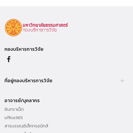
กองบริหารการวิจัย
ที่อยู่กองบริหารการวิจัย
อาคาร สนง.อธิการบดี ชั้น 2
มหาวิทยาลัยธรรมศาสตร์ ศูนย์รังสิต
อาจารย์/บุคลากร
99 หมู่ 18 ถ.พหลโยธิน ต.คลองหนึ่ง
อ.คลองหลวง จ.ปทุมธานี 12120
อินทราเน็ต
office365
โทรศัพท์ +66 (0) 2564-4440-79 ต่อ 1815
โทรสาร +66 (0) 2564-3151
สารบรรณอิเล็กทรอนิกส์