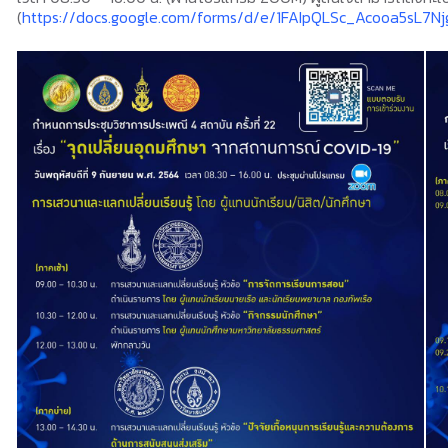
(
https://docs.google.com/forms/d/e/1FAIpQLSc_Acooa5sL